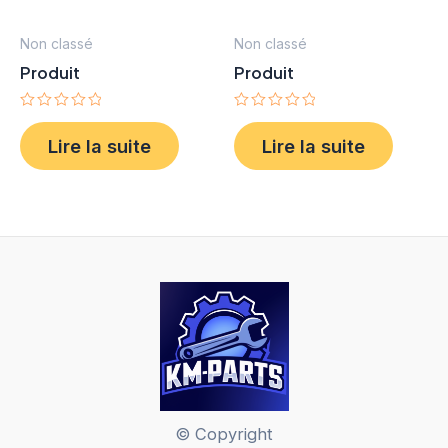
Non classé
Non classé
Produit
Produit
Note
Note
0
0
Lire la suite
Lire la suite
sur
sur
5
5
© Copyright